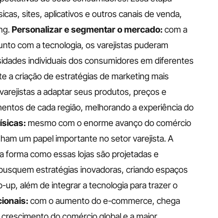
icas, sites, aplicativos e outros canais de venda, 
g. 
Personalizar e segmentar o mercado:
 com a 
unto com a tecnologia, os varejistas puderam 
idades individuais dos consumidores em diferentes 
te a criação de estratégias de marketing mais 
varejistas a adaptar seus produtos, preços e 
tos de cada região, melhorando a experiência do 
ísicas: 
mesmo com o enorme avanço do comércio 
nham um papel importante no setor varejista. A 
 forma como essas lojas são projetadas e 
busquem estratégias inovadoras, criando espaços 
up, além de integrar a tecnologia para trazer o 
ionais:
 com o aumento do e-commerce, chega 
crescimento do comércio global e a maior 