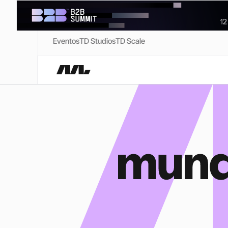
Eventos
TD Studios
TD Scale